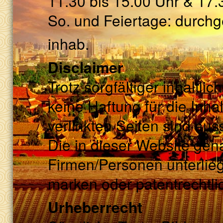
11.30 bis 15.00 Uhr & 17.
So. und Feiertage: durch
inhab.
Disclaimer
Trotz sorgfältiger inhaltl
keine Haftung für die Inhal
verlinkten Seiten sind aus
Die in dieser Website ge
Firmen/Personen unterlie
marken oder patentrechtl
Urheberrecht