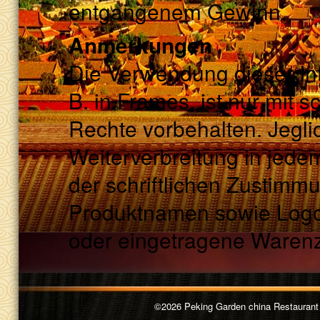
entgangenem Gewinn.
Anmerkungen
Die Verwendung dieser Inte
B. in Frames, ist nur mit s
Rechte vorbehalten. Jeglic
Weiterverbreitung in jede
der schriftlichen Zustim
Produktnamen sowie Logo
oder eingetragene Warenz
©2026 Peking Garden china Restaurant |