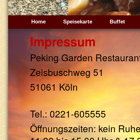
1
2
Home
Speisekarte
Buffet
Impressum
Peking Garden Restauran
Zeisbuschweg 51
51061 Köln
Tel.: 0221-605555
Öffnungszeiten:
kein Ruh