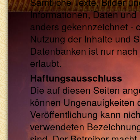
Sämtliche Texte, Bilder un
Informationen, Daten und 
anders gekennzeichnet - 
Nutzung der Inhalte und S
Datenbanken ist nur nach 
erlaubt.
Haftungsausschluss
Die auf diesen Seiten an
können Ungenauigkeiten o
Veröffentlichung kann nic
verwendeten Bezeichnunge
sind. Der Betreiber macht 